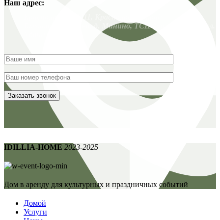
Наш адрес:
Красноярск. 663011, Красноярский край,
Емельяновский р-н, д. Минино, ТСН Заимка-3, 135 / ул.
Удачная, 19
IDILLIA-HOME
2023-2025
Дом в аренду для культурных и праздничных событий
Домой
Услуги