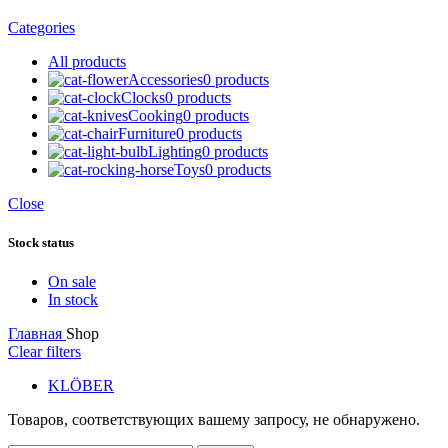
Categories
All
products
Accessories
0 products
Clocks
0 products
Cooking
0 products
Furniture
0 products
Lighting
0 products
Toys
0 products
Close
Stock status
On sale
In stock
Главная
Shop
Clear filters
KLÖBER
Товаров, соответствующих вашему запросу, не обнаружено.