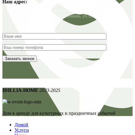
Наш адрес:
Красноярск. 663011, Красноярский край,
Емельяновский р-н, д. Минино, ТСН Заимка-3, 135 / ул.
Удачная, 19
IDILLIA-HOME
2023-2025
Дом в аренду для культурных и праздничных событий
Домой
Услуги