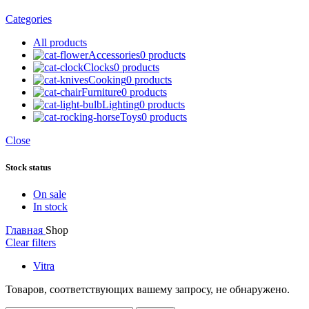
Categories
All
products
Accessories
0 products
Clocks
0 products
Cooking
0 products
Furniture
0 products
Lighting
0 products
Toys
0 products
Close
Stock status
On sale
In stock
Главная
Shop
Clear filters
Vitra
Товаров, соответствующих вашему запросу, не обнаружено.