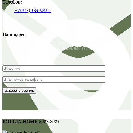
Телефон:
+7(913) 184-98-94
Наш адрес:
Красноярск. 663011, Красноярский край,
Емельяновский р-н, д. Минино, ТСН Заимка-3, 135 / ул.
Удачная, 19
IDILLIA-HOME
2023-2025